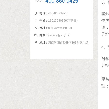
400-860-9425
3、
电话：
400-860-9425
星
作
手机：
13027630356(节假日)
改
网址：
http://www.xzrj.net
异
邮箱：
service@xzrj.net
地址：
河南洛阳市经开区863创智广场
4、
对
让
星
理