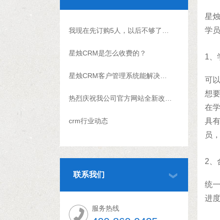
星
学
我现在先订购5人，以后不够了怎么升级？
星烛CRM是怎么收费的？
1、
星烛CRM客户管理系统能解决什么问题?
可
想
热烈庆祝我公司官方网站全新改版上线
在
crm行业动态
具
员
2、
联系我们
统
进
服务热线